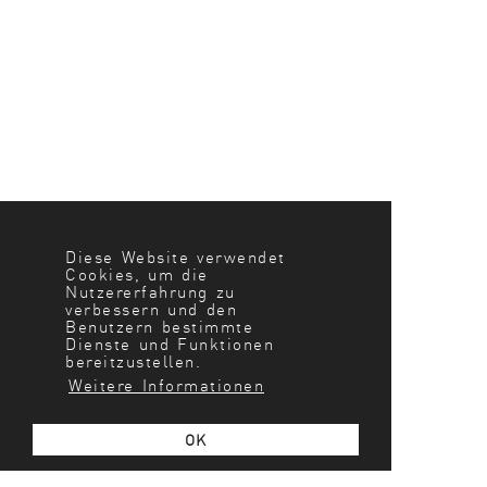
Diese Website verwendet
Cookies, um die
Nutzererfahrung zu
verbessern und den
Benutzern bestimmte
Dienste und Funktionen
bereitzustellen.
Weitere Informationen
OK
MFH STADTOVAL