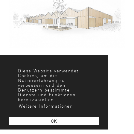
Diese Website verwendet
Cookies, um die
Nutzererfahrung zu
verbessern und den
Benutzern bestimmte
Dienste und Funktionen
bereitzustellen.
Weitere Informationen
OK
KINDERHAUS